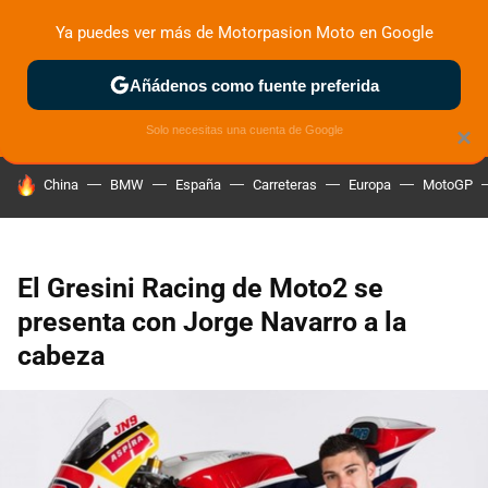
Ya puedes ver más de Motorpasion Moto en Google
ZONA DE PRUEBAS
DEPORTIVAS
MOTOS ELÉCTRICAS
Añádenos como fuente preferida
Solo necesitas una cuenta de Google
×
HOY SE HABLA DE
China
BMW
España
Carreteras
Europa
MotoGP
El Gresini Racing de Moto2 se
presenta con Jorge Navarro a la
cabeza