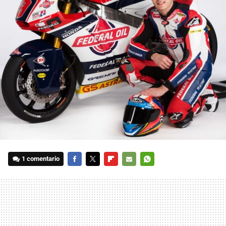
1 comentario
FACEBOOK
TWITTER
FLIPBOARD
E-
WHATSAPP
MAIL