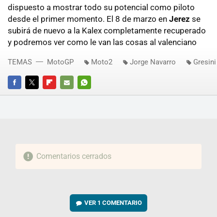
dispuesto a mostrar todo su potencial como piloto
desde el primer momento. El 8 de marzo en
Jerez
se
subirá de nuevo a la Kalex completamente recuperado
y podremos ver como le van las cosas al valenciano
TEMAS
MotoGP
Moto2
Jorge Navarro
Gresini
FACEBOOK
TWITTER
FLIPBOARD
E-
WHATSAPP
MAIL
Comentarios cerrados
VER
1 COMENTARIO