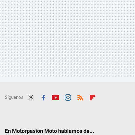
Síguenos
Twit
Fac
Yout
Inst
RSS
Flip
ter
ebo
ube
agra
boar
ok
m
d
En Motorpasion Moto hablamos de...