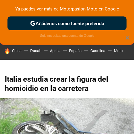
Ya puedes ver más de Motorpasion Moto en Google
ZONA DE PRUEBAS
DEPORTIVAS
MOTOS ELÉCTRICAS
Añádenos como fuente preferida
Solo necesitas una cuenta de Google
×
HOY SE HABLA DE
China
Ducati
Aprilia
España
Gasolina
Moto
Italia estudia crear la figura del
homicidio en la carretera