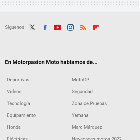
Síguenos
Twit
Fac
Yout
Inst
RSS
Flip
ter
ebo
ube
agra
boar
ok
m
d
En Motorpasion Moto hablamos de...
Deportivas
MotoGP
Vídeos
Seguridad
Tecnología
Zona de Pruebas
Equipamiento
Yamaha
Honda
Marc Márquez
Eléctricas
Novedades motos 2022