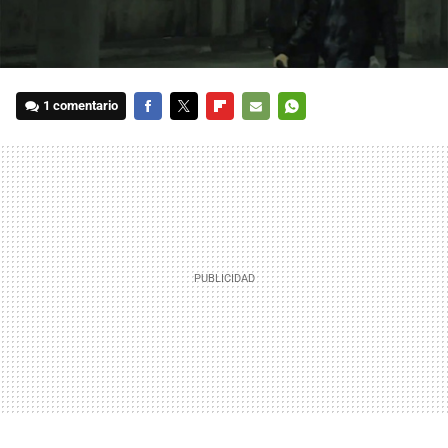
1 comentario
FACEBOOK
TWITTER
FLIPBOARD
E-
WHATSAPP
MAIL