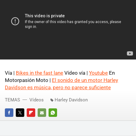
Vía |
Bikes in the fast lane
Vídeo vía |
Youtube
En
Motorpasión Moto |
El sonido de un motor Harley
Davidson es música, pero no parece suficiente
TEMAS
Vídeos
Harley Davidson
FACEBOOK
TWITTER
FLIPBOARD
E-
WHATSAPP
MAIL