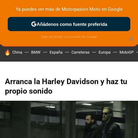
Ya puedes ver más de Motorpasion Moto en Google
ZONA DE PRUEBAS
DEPORTIVAS
MOTOS ELÉCTRICAS
Añádenos como fuente preferida
Solo necesitas una cuenta de Google
×
HOY SE HABLA DE
China
BMW
España
Carreteras
Europa
MotoGP
Arranca la Harley Davidson y haz tu
propio sonido