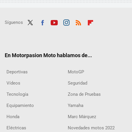
Síguenos
Twit
Fac
Yout
Inst
RSS
Flip
ter
ebo
ube
agra
boar
ok
m
d
En Motorpasion Moto hablamos de...
Deportivas
MotoGP
Vídeos
Seguridad
Tecnología
Zona de Pruebas
Equipamiento
Yamaha
Honda
Marc Márquez
Eléctricas
Novedades motos 2022