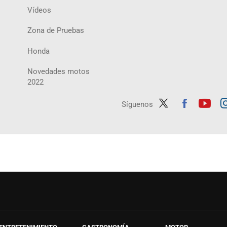
Vídeos
Zona de Pruebas
Honda
Novedades motos
2022
Síguenos
Twit
Fac
Yout
In
ter
ebo
ube
ag
ok