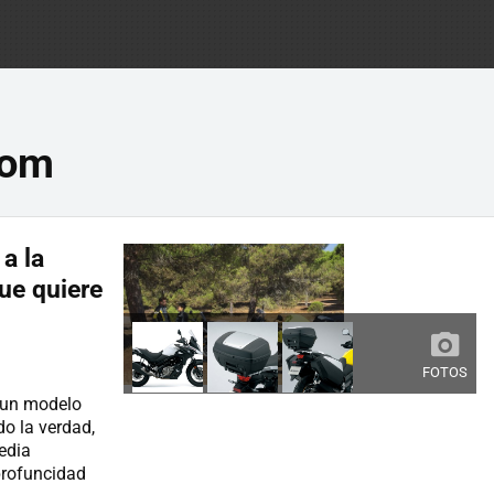
rom
a la
que quiere
FOTOS
 un modelo
o la verdad,
edia
rofuncidad