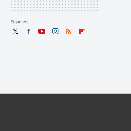
Síguenos
Twit
Fac
Yout
Inst
RSS
Flip
ter
ebo
ube
agra
boar
ok
m
d