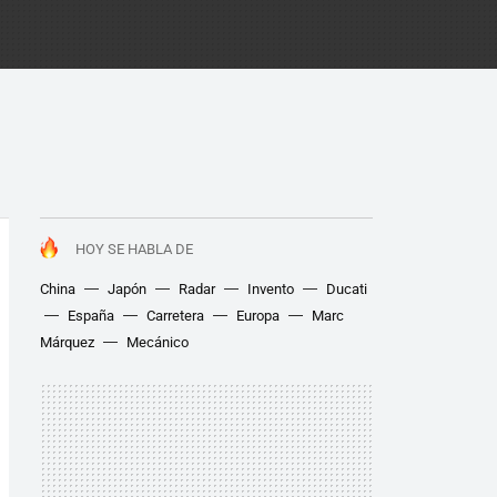
HOY SE HABLA DE
China
Japón
Radar
Invento
Ducati
España
Carretera
Europa
Marc
Márquez
Mecánico