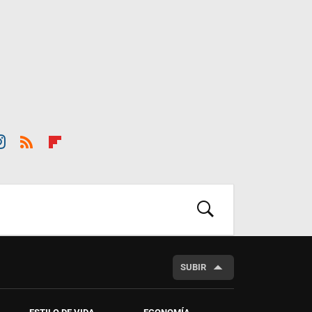
st
RSS
Flip
ra
boar
m
d
BUSCAR
SUBIR