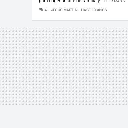
para coger un aire de familia y...
LEER MÁS »
COMENTARIOS
4
JESUS MARTIN
HACE 10 AÑOS