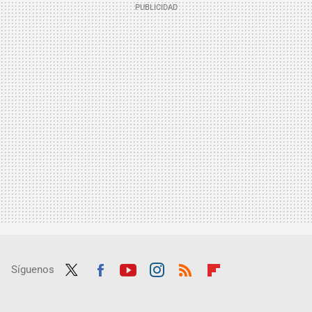
Síguenos
Twit
Fac
Yout
Inst
RSS
Flip