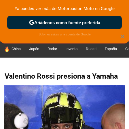
Ya puedes ver más de Motorpasion Moto en Google
ZONA DE PRUEBAS
DEPORTIVAS
MOTOS ELÉCTRICAS
Añádenos como fuente preferida
Solo necesitas una cuenta de Google
×
HOY SE HABLA DE
China
Japón
Radar
Invento
Ducati
España
Ca
Valentino Rossi presiona a Yamaha