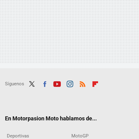
Síguenos
Twit
Fac
Yout
Inst
RSS
Flip
ter
ebo
ube
agra
boar
ok
m
d
En Motorpasion Moto hablamos de...
Deportivas
MotoGP