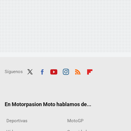
Síguenos
Twit
Fac
Yout
Inst
RSS
Flip
ter
ebo
ube
agra
boar
ok
m
d
En Motorpasion Moto hablamos de...
Deportivas
MotoGP