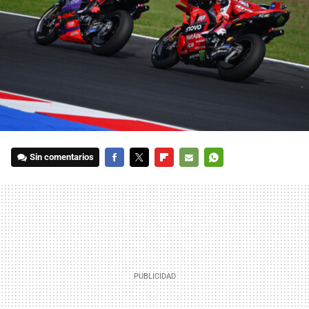
Sin comentarios
FACEBOOK
TWITTER
FLIPBOARD
E-
WHATSAPP
MAIL