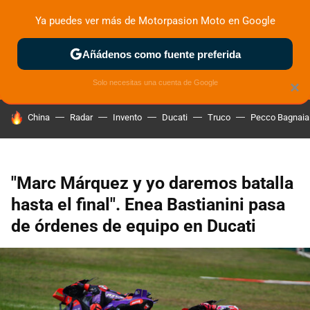
Ya puedes ver más de Motorpasion Moto en Google
ZONA DE PRUEBAS
DEPORTIVAS
MOTOS ELÉCTRICAS
Añádenos como fuente preferida
Solo necesitas una cuenta de Google
×
HOY SE HABLA DE
China
Radar
Invento
Ducati
Truco
Pecco Bagnaia
"Marc Márquez y yo daremos batalla
hasta el final". Enea Bastianini pasa
de órdenes de equipo en Ducati