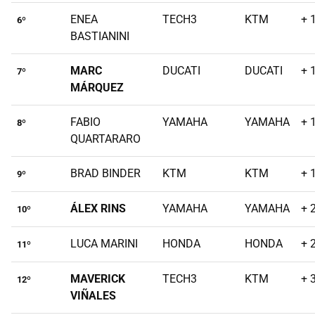
ENEA
TECH3
KTM
+ 
6º
BASTIANINI
MARC
DUCATI
DUCATI
+ 
7º
MÁRQUEZ
FABIO
YAMAHA
YAMAHA
+ 
8º
QUARTARARO
BRAD BINDER
KTM
KTM
+ 
9º
ÁLEX RINS
YAMAHA
YAMAHA
+ 
10º
LUCA MARINI
HONDA
HONDA
+ 
11º
MAVERICK
TECH3
KTM
+ 
12º
VIÑALES