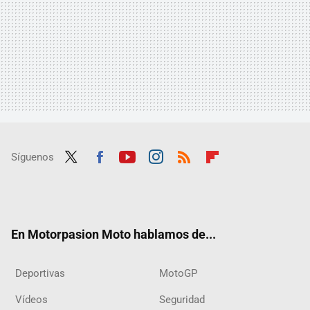
Síguenos
Twit
Fac
Yout
Inst
RSS
Flip
ter
ebo
ube
agra
boar
ok
m
d
En Motorpasion Moto hablamos de...
Deportivas
MotoGP
Vídeos
Seguridad