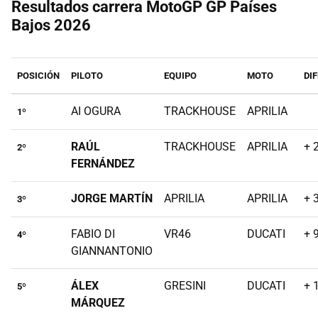
Resultados carrera MotoGP GP Países
Bajos 2026
POSICIÓN
PILOTO
EQUIPO
MOTO
DI
AI OGURA
TRACKHOUSE
APRILIA
1º
RAÚL
TRACKHOUSE
APRILIA
+ 
2º
FERNÁNDEZ
JORGE MARTÍN
APRILIA
APRILIA
+ 
3º
FABIO DI
VR46
DUCATI
+ 
4º
GIANNANTONIO
ÁLEX
GRESINI
DUCATI
+ 
5º
MÁRQUEZ