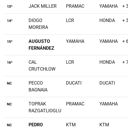
JACK MILLER
PRAMAC
YAMAHA
+ 
13º
DIOGO
LCR
HONDA
+ 
14º
MOREIRA
AUGUSTO
YAMAHA
YAMAHA
+ 
15º
FERNÁNDEZ
CAL
LCR
HONDA
+ 
16º
CRUTCHLOW
PECCO
DUCATI
DUCATI
NC
BAGNAIA
TOPRAK
PRAMAC
YAMAHA
NC
RAZGATLIOGLU
PEDRO
KTM
KTM
NC