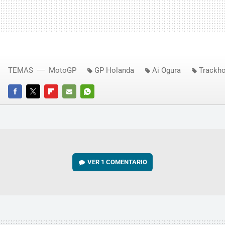
TEMAS
MotoGP
GP Holanda
Ai Ogura
Trackh
FACEBOOK
TWITTER
FLIPBOARD
E-
WHATSAPP
MAIL
VER
1 COMENTARIO