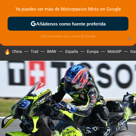
Ya puedes ver más de Motorpasion Moto en Google
MENÚ
NUEVO
Añádenos como fuente preferida
ZONA DE PRUEBAS
DEPORTIVAS
MOTOS ELÉCTRICAS
Solo necesitas una cuenta de Google
×
HOY SE HABLA DE
China
Trail
BMW
España
Europa
MotoGP
Gas