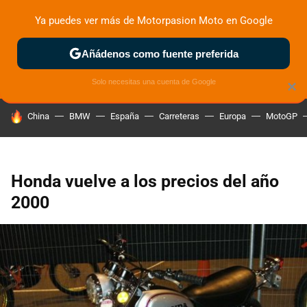
Ya puedes ver más de Motorpasion Moto en Google
ZONA DE PRUEBAS
DEPORTIVAS
MOTOS ELÉCTRICAS
Añádenos como fuente preferida
Solo necesitas una cuenta de Google
×
HOY SE HABLA DE
China
BMW
España
Carreteras
Europa
MotoGP
Honda vuelve a los precios del año
2000