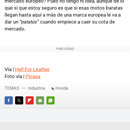
mercado europeo? Pues no tengo ni idea, aunque de lo
que si que estoy seguro es que si esas motos baratas
llegan hasta aquí a más de una marca europea le va a
dar un
“patatús”
cuando empiece a caer su cota de
mercado.
Vía |
Hell For Leather
Foto vía |
Picasa
TEMAS
Industria
Honda
FACEBOOK
TWITTER
FLIPBOARD
E-
WHATSAPP
MAIL