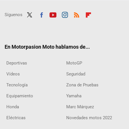
Síguenos
Twit
Fac
Yout
Inst
RSS
Flip
ter
ebo
ube
agra
boar
ok
m
d
En Motorpasion Moto hablamos de...
Deportivas
MotoGP
Vídeos
Seguridad
Tecnología
Zona de Pruebas
Equipamiento
Yamaha
Honda
Marc Márquez
Eléctricas
Novedades motos 2022