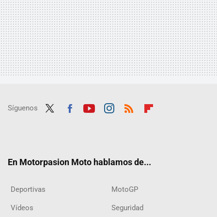
Síguenos
Twit
Fac
Yout
Inst
RSS
Flip
ter
ebo
ube
agra
boar
ok
m
d
En Motorpasion Moto hablamos de...
Deportivas
MotoGP
Vídeos
Seguridad