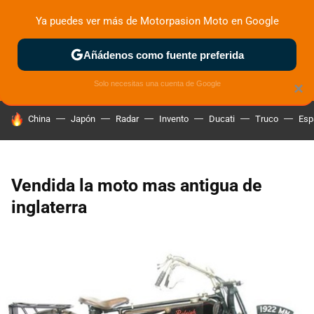
Ya puedes ver más de Motorpasion Moto en Google
ZONA DE PRUEBAS
DEPORTIVAS
MOTOS ELÉCTRICAS
Añádenos como fuente preferida
Solo necesitas una cuenta de Google
×
HOY SE HABLA DE
China
Japón
Radar
Invento
Ducati
Truco
Esp
Vendida la moto mas antigua de
inglaterra