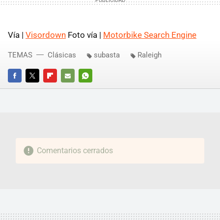
Vía |
Visordown
Foto vía |
Motorbike Search Engine
TEMAS
Clásicas
subasta
Raleigh
FACEBOOK
TWITTER
FLIPBOARD
E-
WHATSAPP
MAIL
Comentarios cerrados