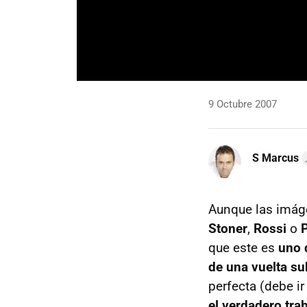
9 Octubre 2007
S Marcus
Aunque las imág
Stoner
,
Rossi
o
que este es
uno 
de una vuelta sub
perfecta (debe i
el verdadero tra