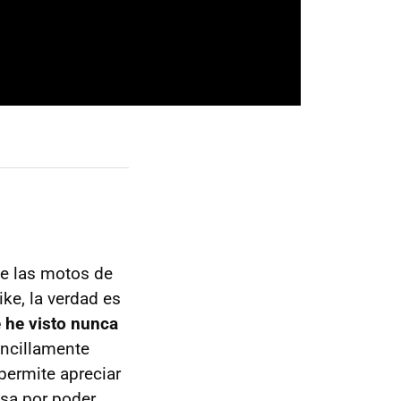
e las motos de
ike, la verdad es
 he visto nunca
encillamente
permite apreciar
osa por poder