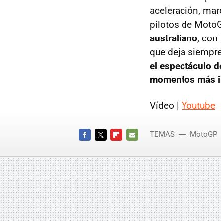
aceleración, mar
pilotos de MotoG
australiano
, con
que deja siempre
el espectáculo d
momentos más in
Vídeo |
Youtube
TEMAS
MotoGP
FACEBOOK
TWITTER
FLIPBOARD
E-
MAIL