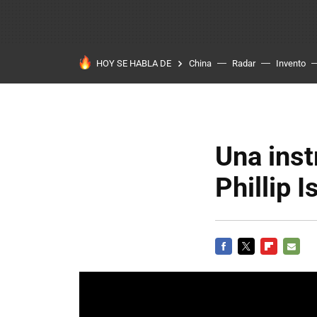
HOY SE HABLA DE
China
Radar
Invento
Una inst
Phillip I
FACEBOOK
TWITTER
FLIPBOARD
E-
MAIL