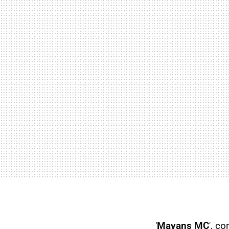
'
Mayans MC
', c