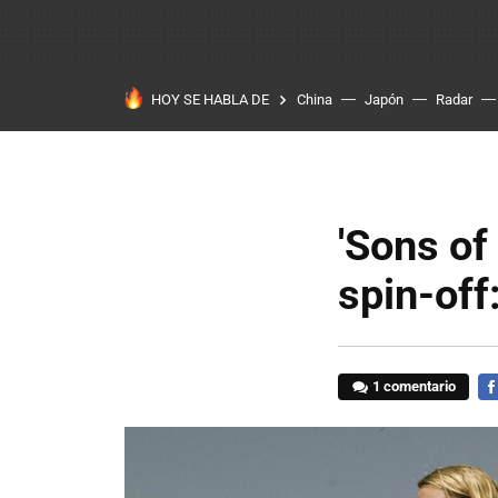
HOY SE HABLA DE
China
Japón
Radar
'Sons of
spin-off
1 comentario
FA