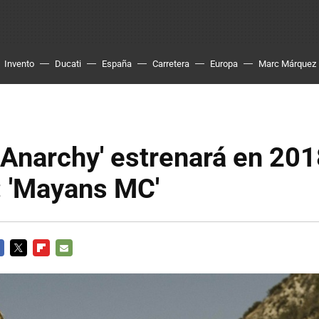
Invento
Ducati
España
Carretera
Europa
Marc Márquez
 Anarchy' estrenará en 201
: 'Mayans MC'
CEBOOK
TWITTER
FLIPBOARD
E-
MAIL