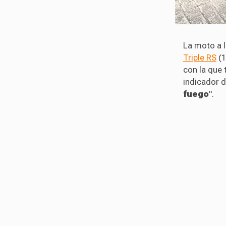
La moto a 
Triple RS
(1
con la que 
indicador d
fuego
".