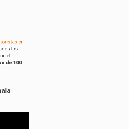
toristas en
odos los
ue el
ca de 100
mala