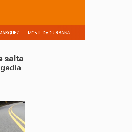
MÁRQUEZ
MOVILIDAD URBANA
e salta
agedia