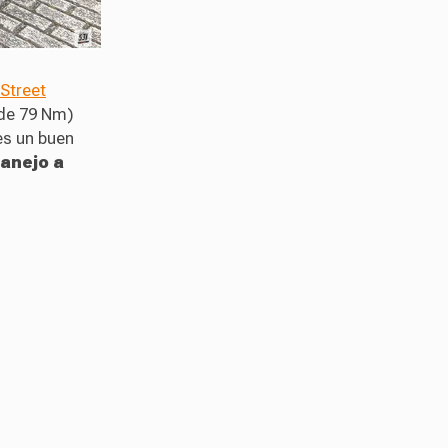
Street
 de 79 Nm)
 es un buen
manejo a