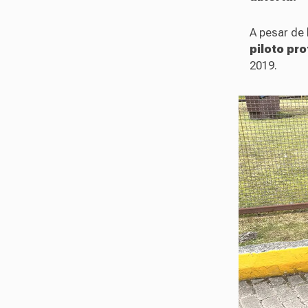
A pesar de 
piloto pr
2019.