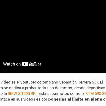
l vídeo es el youtuber colombiano Sebastián Herrera 531. El
a se dedica a probar todo tipo de motos, desde deportivas
o la
BMW S 1000 RR
hasta supermotos como la
KTM 690 S
estaca en sus vídeos es por
ponerlas al límite en plena 