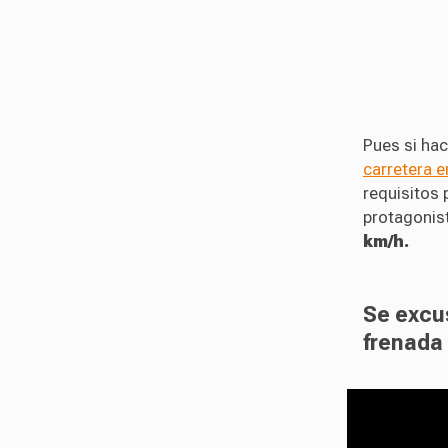
Pues si ha
carretera 
requisitos 
protagonis
km/h.
Se excu
frenada