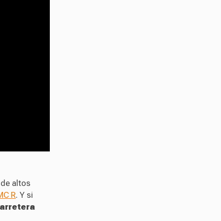
 de altos
MC R
. Y si
carretera