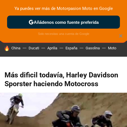
Ya puedes ver más de Motorpasion Moto en Google
ZONA DE PRUEBAS
DEPORTIVAS
MOTOS ELÉCTRICAS
Añádenos como fuente preferida
Solo necesitas una cuenta de Google
×
HOY SE HABLA DE
China
Ducati
Aprilia
España
Gasolina
Moto
Más dificil todavía, Harley Davidson
Sporster haciendo Motocross