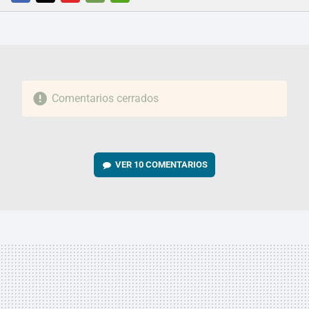
FACEBOOK
TWITTER
FLIPBOARD
E-
WHATSAPP
MAIL
Comentarios cerrados
VER
10 COMENTARIOS