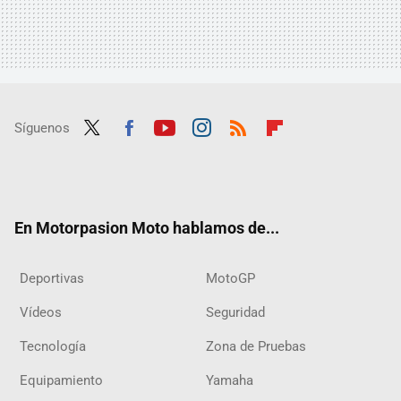
Síguenos
Twit
Fac
Yout
Inst
RSS
Flip
ter
ebo
ube
agra
boar
ok
m
d
En Motorpasion Moto hablamos de...
Deportivas
MotoGP
Vídeos
Seguridad
Tecnología
Zona de Pruebas
Equipamiento
Yamaha