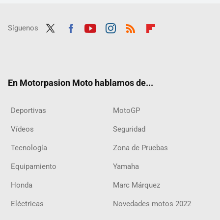
Síguenos
Twit
Fac
Yout
Inst
RSS
Flip
ter
ebo
ube
agra
boar
ok
m
d
En Motorpasion Moto hablamos de...
Deportivas
MotoGP
Vídeos
Seguridad
Tecnología
Zona de Pruebas
Equipamiento
Yamaha
Honda
Marc Márquez
Eléctricas
Novedades motos 2022