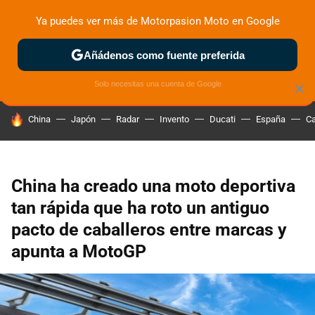
Ya puedes ver más de Motorpasion Moto en Google
ZONA DE PRUEBAS
DEPORTIVAS
MOTOS ELÉCTRICAS
Añádenos como fuente preferida
Solo necesitas una cuenta de Google
×
HOY SE HABLA DE
China
Japón
Radar
Invento
Ducati
España
Ca
China ha creado una moto deportiva
tan rápida que ha roto un antiguo
pacto de caballeros entre marcas y
apunta a MotoGP