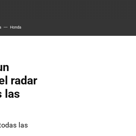
a
Honda
un
el radar
 las
todas las