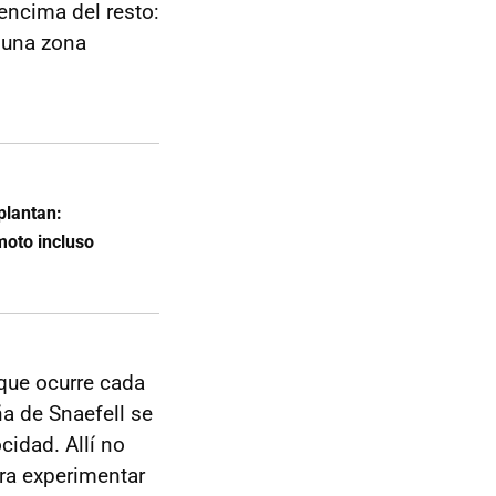
 encima del resto:
 una zona
plantan:
moto incluso
que ocurre cada
ña de Snaefell se
cidad. Allí no
ara experimentar