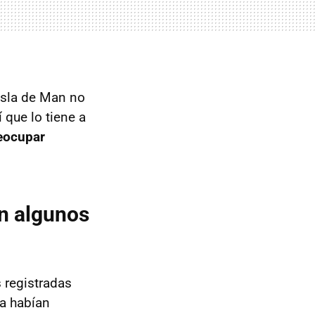
 Isla de Man no
í que lo tiene a
eocupar
én algunos
 registradas
ra habían