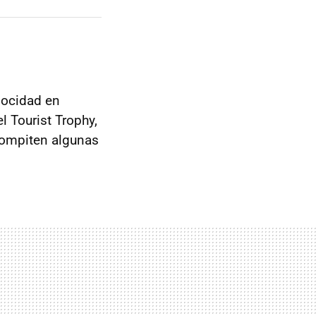
locidad en
l Tourist Trophy,
compiten algunas