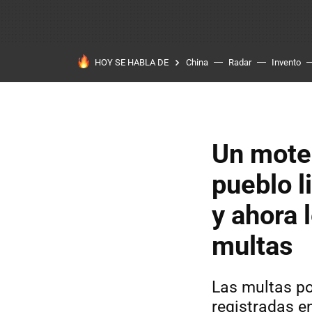
HOY SE HABLA DE
China
Radar
Invento
Un mote
pueblo l
y ahora 
multas
Las multas po
registradas en