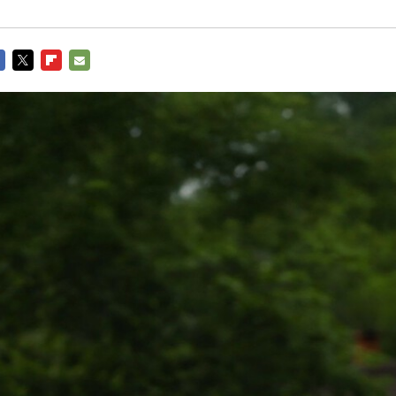
CEBOOK
TWITTER
FLIPBOARD
E-
MAIL