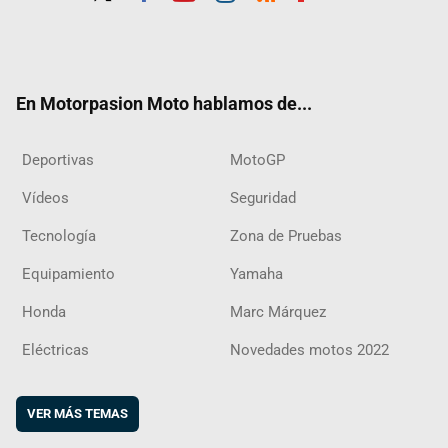
Twit
Fac
Yout
Inst
RSS
Flip
ter
ebo
ube
agra
boar
ok
m
d
En Motorpasion Moto hablamos de...
Deportivas
MotoGP
Vídeos
Seguridad
Tecnología
Zona de Pruebas
Equipamiento
Yamaha
Honda
Marc Márquez
Eléctricas
Novedades motos 2022
VER MÁS TEMAS