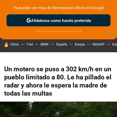
Ya puedes ver más de Motorpasion Moto en Google
ZONA DE PRUEBAS
DEPORTIVAS
MOTOS ELÉCTRICAS
Añádenos como fuente preferida
Solo necesitas una cuenta de Google
×
HOY SE HABLA DE
China
Trail
BMW
España
Europa
MotoGP
Gas
Un motero se puso a 302 km/h en un
pueblo limitado a 80. Le ha pillado el
radar y ahora le espera la madre de
todas las multas