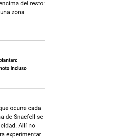
 encima del resto:
 una zona
plantan:
moto incluso
que ocurre cada
ña de Snaefell se
cidad. Allí no
ara experimentar