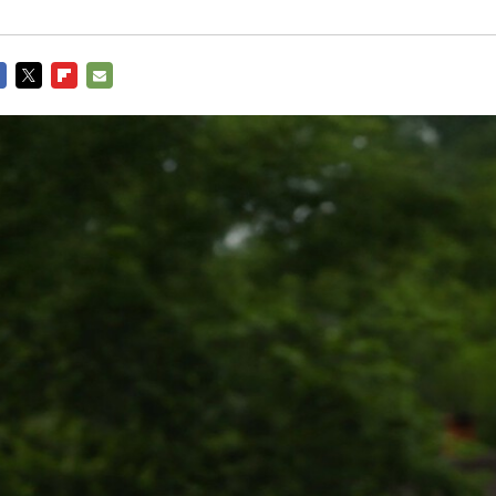
CEBOOK
TWITTER
FLIPBOARD
E-
MAIL