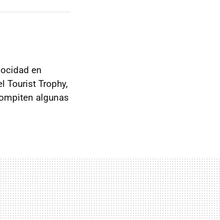
locidad en
l Tourist Trophy,
compiten algunas