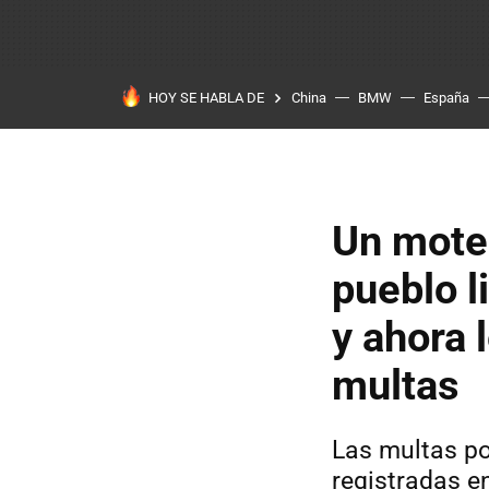
HOY SE HABLA DE
China
BMW
España
Un mote
pueblo l
y ahora 
multas
Las multas po
registradas en