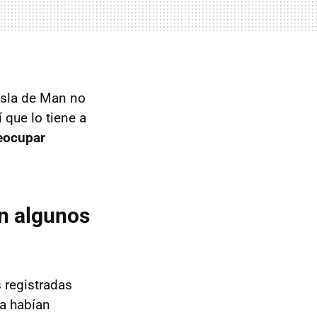
 Isla de Man no
í que lo tiene a
eocupar
én algunos
 registradas
ra habían