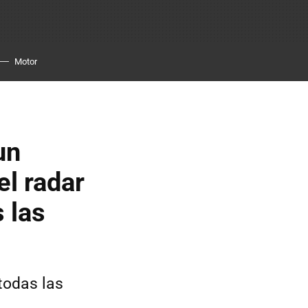
Motor
un
el radar
 las
todas las