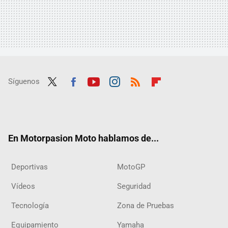
Síguenos
Twit
Fac
Yout
Inst
RSS
Flip
ter
ebo
ube
agra
boar
ok
m
d
En Motorpasion Moto hablamos de...
Deportivas
MotoGP
Vídeos
Seguridad
Tecnología
Zona de Pruebas
Equipamiento
Yamaha