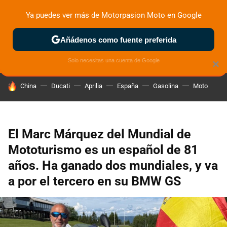
Ya puedes ver más de Motorpasion Moto en Google
ZONA DE PRUEBAS
DEPORTIVAS
MOTOS ELÉCTRICAS
Añádenos como fuente preferida
Solo necesitas una cuenta de Google
×
HOY SE HABLA DE
China
Ducati
Aprilia
España
Gasolina
Moto
El Marc Márquez del Mundial de
Mototurismo es un español de 81
años. Ha ganado dos mundiales, y va
a por el tercero en su BMW GS