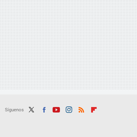
Síguenos
Twit
Fac
Yout
Inst
RSS
Flip
ter
ebo
ube
agra
boar