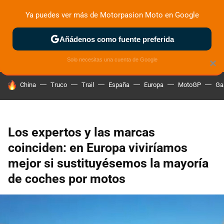
Ya puedes ver más de Motorpasion Moto en Google
ZONA DE PRUEBAS
DEPORTIVAS
MOTOS ELÉCTRICAS
Añádenos como fuente preferida
Solo necesitas una cuenta de Google
×
HOY SE HABLA DE
China
Truco
Trail
España
Europa
MotoGP
Ga
Los expertos y las marcas
coinciden: en Europa viviríamos
mejor si sustituyésemos la mayoría
de coches por motos