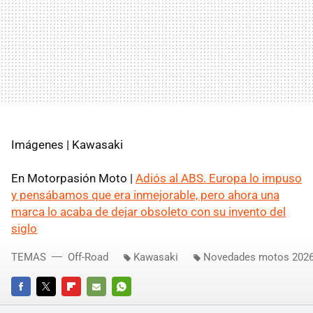
Imágenes | Kawasaki
En Motorpasión Moto |
Adiós al ABS. Europa lo impuso
y pensábamos que era inmejorable, pero ahora una
marca lo acaba de dejar obsoleto con su invento del
siglo
TEMAS
Off-Road
Kawasaki
Novedades motos 202
FACEBOOK
TWITTER
FLIPBOARD
E-
WHATSAPP