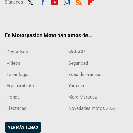
Síguenos
Twit
Fac
Yout
Inst
RSS
Flip
ter
ebo
ube
agra
boar
ok
m
d
En Motorpasion Moto hablamos de...
Deportivas
MotoGP
Vídeos
Seguridad
Tecnología
Zona de Pruebas
Equipamiento
Yamaha
Honda
Marc Márquez
Eléctricas
Novedades motos 2022
VER MÁS TEMAS