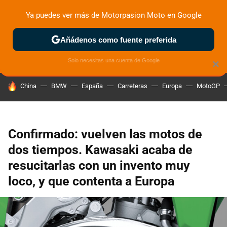
Ya puedes ver más de Motorpasion Moto en Google
ZONA DE PRUEBAS
DEPORTIVAS
MOTOS ELÉCTRICAS
Añádenos como fuente preferida
Solo necesitas una cuenta de Google
×
HOY SE HABLA DE
China
BMW
España
Carreteras
Europa
MotoGP
Confirmado: vuelven las motos de
dos tiempos. Kawasaki acaba de
resucitarlas con un invento muy
loco, y que contenta a Europa