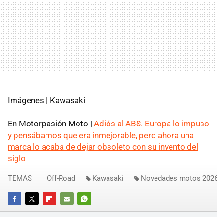
Imágenes | Kawasaki
En Motorpasión Moto |
Adiós al ABS. Europa lo impuso
y pensábamos que era inmejorable, pero ahora una
marca lo acaba de dejar obsoleto con su invento del
siglo
TEMAS
Off-Road
Kawasaki
Novedades motos 202
FACEBOOK
TWITTER
FLIPBOARD
E-
WHATSAPP