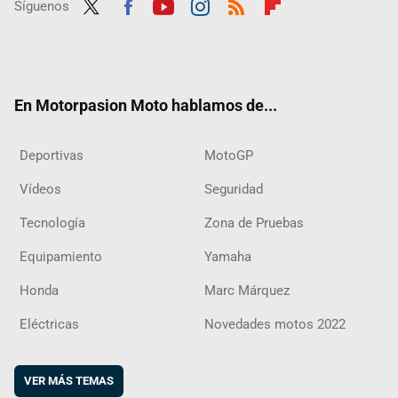
Síguenos
Twit
Fac
Yout
Inst
RSS
Flip
ter
ebo
ube
agra
boar
ok
m
d
En Motorpasion Moto hablamos de...
Deportivas
MotoGP
Vídeos
Seguridad
Tecnología
Zona de Pruebas
Equipamiento
Yamaha
Honda
Marc Márquez
Eléctricas
Novedades motos 2022
VER MÁS TEMAS