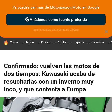
Ya puedes ver más de Motorpasion Moto en Google
ZONA DE PRUEBAS
DEPORTIVAS
MOTOS ELÉCTRICAS
Añádenos como fuente preferida
Solo necesitas una cuenta de Google
×
HOY SE HABLA DE
China
Japón
Ducati
Aprilia
España
Gasolina
Confirmado: vuelven las motos de
dos tiempos. Kawasaki acaba de
resucitarlas con un invento muy
loco, y que contenta a Europa