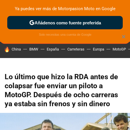
Ya puedes ver más de Motorpasion Moto en Google
ZONA DE PRUEBAS
DEPORTIVAS
MOTOS ELÉCTRICAS
Añádenos como fuente preferida
Solo necesitas una cuenta de Google
×
HOY SE HABLA DE
China
BMW
España
Carreteras
Europa
MotoGP
Lo último que hizo la RDA antes de
colapsar fue enviar un piloto a
MotoGP. Después de ocho carreras
ya estaba sin frenos y sin dinero