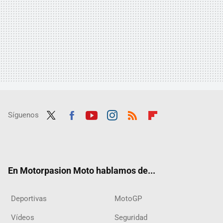
Síguenos
Twit
Fac
Yout
Inst
RSS
Flip
ter
ebo
ube
agra
boar
ok
m
d
En Motorpasion Moto hablamos de...
Deportivas
MotoGP
Vídeos
Seguridad