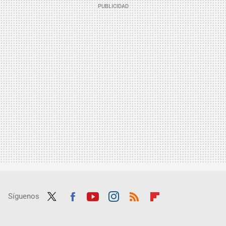
Síguenos
Twit
Fac
Yout
Inst
RSS
Flip