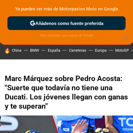
Ya puedes ver más de Motorpasion Moto en Google
ZONA DE PRUEBAS
DEPORTIVAS
MOTOS ELÉCTRICAS
Añádenos como fuente preferida
Solo necesitas una cuenta de Google
×
HOY SE HABLA DE
China
BMW
España
Carreteras
Europa
MotoGP
Marc Márquez sobre Pedro Acosta:
"Suerte que todavía no tiene una
Ducati. Los jóvenes llegan con ganas
y te superan"