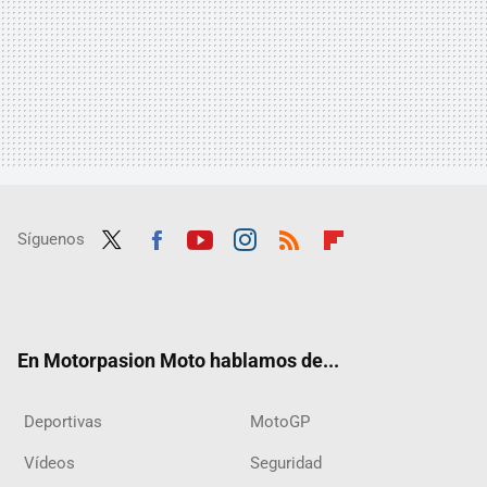
Síguenos
Twit
Fac
Yout
Inst
RSS
Flip
ter
ebo
ube
agra
boar
ok
m
d
En Motorpasion Moto hablamos de...
Deportivas
MotoGP
Vídeos
Seguridad