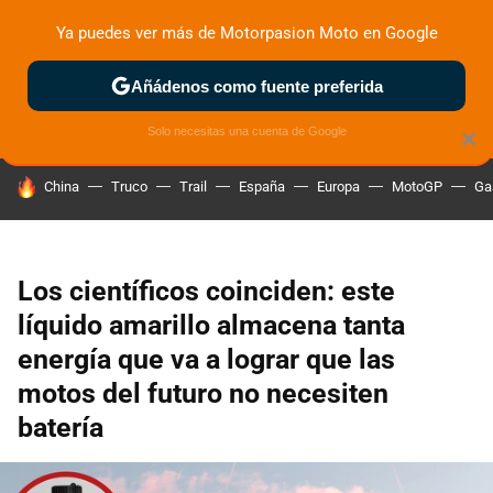
Ya puedes ver más de Motorpasion Moto en Google
ZONA DE PRUEBAS
DEPORTIVAS
MOTOS ELÉCTRICAS
Añádenos como fuente preferida
Solo necesitas una cuenta de Google
×
HOY SE HABLA DE
China
Truco
Trail
España
Europa
MotoGP
Ga
Los científicos coinciden: este
líquido amarillo almacena tanta
energía que va a lograr que las
motos del futuro no necesiten
batería