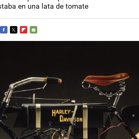
staba en una lata de tomate
FACEBOOK
TWITTER
FLIPBOARD
E-
MAIL