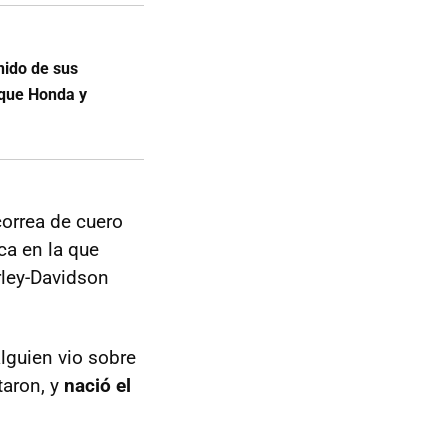
nido de sus
 que Honda y
correa de cuero
ca en la que
rley-Davidson
lguien vio sobre
taron, y
nació el