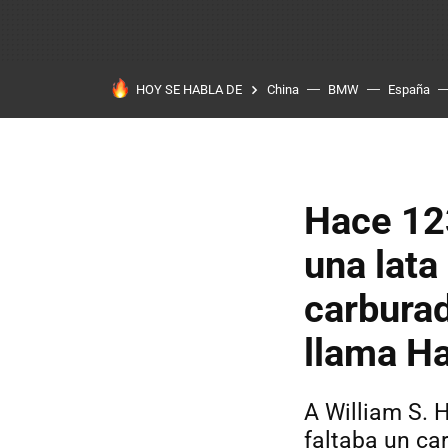
HOY SE HABLA DE
China
BMW
España
Hace 123
una lata
carbura
llama H
A William S. 
faltaba un ca